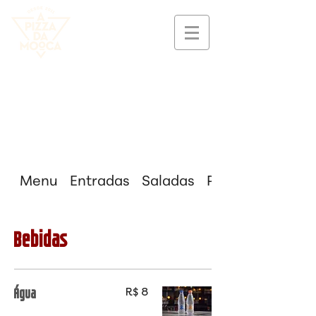
Menu
Entradas
Saladas
Pizzas
Bebidas
Água
R$ 8