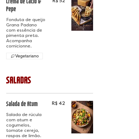
Crema de Cacio &
R$ 52
Pepe
Fonduta de queijo
Grana Padano
com essência de
pimenta preta.
Acompanha
cornicionne.
Vegetariano
SALADAS
Salada de Atum
R$ 42
Salada de rúcula
com atum e
cogumelos,
tomate cereja,
raspas de limão.