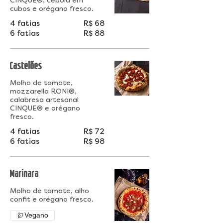
CINQUE®, cebola em
cubos e orégano fresco.
4 fatias
R$ 68
6 fatias
R$ 88
Castelões
Molho de tomate,
mozzarella RONI®,
calabresa artesanal
CINQUE® e orégano
fresco.
4 fatias
R$ 72
6 fatias
R$ 98
Marinara
Molho de tomate, alho
Vegano