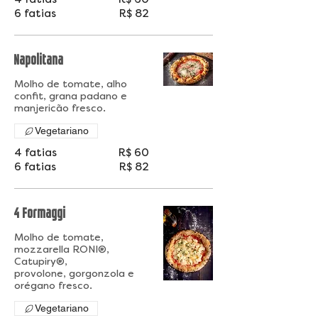
4 fatias
R$ 60
6 fatias
R$ 82
Napolitana
Molho de tomate, alho
confit, grana padano e
Vegetariano
4 fatias
R$ 60
6 fatias
R$ 82
4 Formaggi
Molho de tomate,
mozzarella RONI®,
Catupiry®,
provolone, gorgonzola e
orégano fresco.
Vegetariano