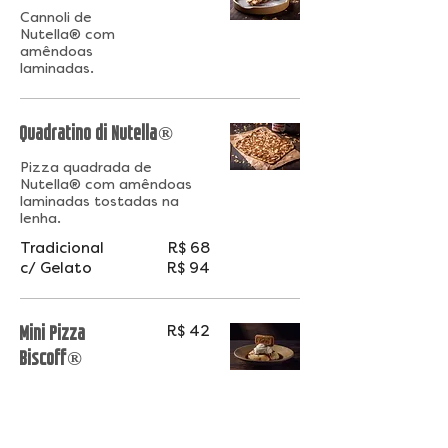
Cannoli de
Nutella® com
amêndoas
laminadas.
Quadratino di Nutella®
Pizza quadrada de
Nutella® com amêndoas
laminadas tostadas na
lenha.
Tradicional
R$ 68
c/ Gelato
R$ 94
Mini Pizza
R$ 42
Biscoff®
Base de caramelo
salgado.
Finalizado com
gelato de leite e