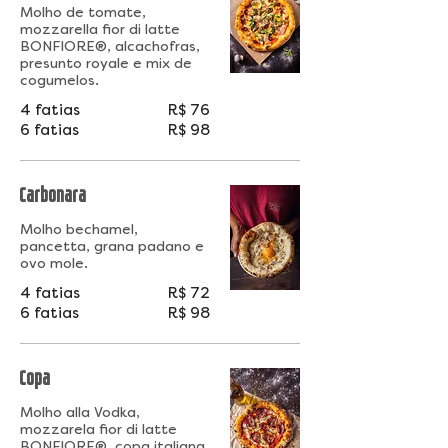
Molho de tomate,
mozzarella fior di latte
BONFIORE®, alcachofras,
presunto royale e mix de
cogumelos.
4 fatias
R$ 76
6 fatias
R$ 98
Carbonara
Molho bechamel,
pancetta, grana padano e
ovo mole.
4 fatias
R$ 72
6 fatias
R$ 98
Copa
Molho alla Vodka,
mozzarela fior di latte
BONFIORE®, copa italiana