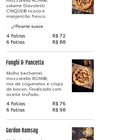
mozzarella RONI®,
salame Diavoletti
CINQUE® ricota e
manjericão fresco.
Picante suave
4 fatias
R$ 72
6 fatias
R$ 88
Funghi & Pancetta
Molho bechamel,
mozzarella RONI®,
mix de cogumelos e crispy
de bacon. Finalizada com
azeite trufado.
4 fatias
R$ 76
6 fatias
R$ 98
Gordon Ramsay