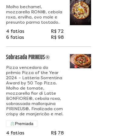
Molho bechamel,
mozzarella RONI®, cebola
roxa, ervilha, ovo mole e
presunto parma tostado.
4 fatias
R$ 72
6 fatias
R$ 98
Sobrasada PIRINEUS®
Pizza vencedora do
prêmio Pizza of the Year
2024 – Latteria Sorrentina
Award by 50 Top Pizza.
Molho de tomate,
mozzarella fior di Latte
BONFIORE®, cebola roxa,
sobrassada mallorquina
PIRINEUS®. Finalizada com
crispy de manjericão e mel.
Premiada
4 fatias
R$ 78