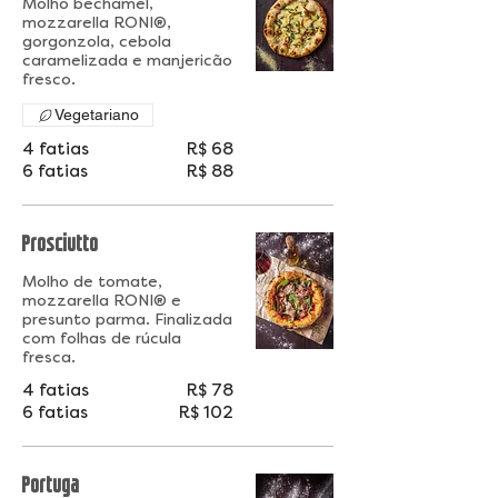
Molho bechamel,
mozzarella RONI®,
gorgonzola, cebola
caramelizada e manjericão
fresco.
Vegetariano
4 fatias
R$ 68
6 fatias
R$ 88
Prosciutto
Molho de tomate,
mozzarella RONI® e
presunto parma. Finalizada
com folhas de rúcula
4 fatias
R$ 78
6 fatias
R$ 102
Portuga